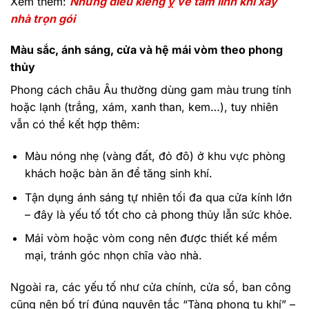
Xem thêm:
Những điều kiêng ỵ về tâm linh khi xây
nhà trọn gói
Màu sắc, ánh sáng, cửa và hệ mái vòm theo phong
thủy
Phong cách châu Âu thường dùng gam màu trung tính
hoặc lạnh (trắng, xám, xanh than, kem…), tuy nhiên
vẫn có thể kết hợp thêm:
Màu nóng nhẹ (vàng đất, đỏ đô) ở khu vực phòng
khách hoặc bàn ăn để tăng sinh khí.
Tận dụng ánh sáng tự nhiên tối đa qua cửa kính lớn
– đây là yếu tố tốt cho cả phong thủy lẫn sức khỏe.
Mái vòm hoặc vòm cong nên được thiết kế mềm
mại, tránh góc nhọn chĩa vào nhà.
Ngoài ra, các yếu tố như cửa chính, cửa sổ, ban công
cũng nên bố trí đúng nguyên tắc “Tàng phong tụ khí” –