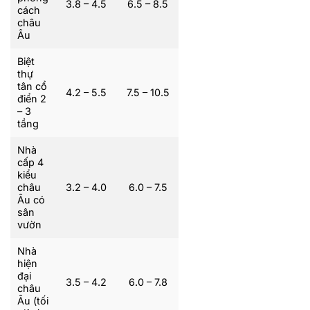
3.8 – 4.5
6.5 – 8.5
cách
châu
Âu
Biệt
thự
tân cổ
4.2 – 5.5
7.5 – 10.5
điển 2
– 3
tầng
Nhà
cấp 4
kiểu
châu
3.2 – 4.0
6.0 – 7.5
Âu có
sân
vườn
Nhà
hiện
đại
3.5 – 4.2
6.0 – 7.8
châu
Âu (tối