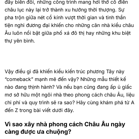
đầy biến đổi, những công trình mang hơi thở cổ điển
châu lục này lại trở thành xu hướng thời thượng. Sự
pha trộn giữa nét cổ kính vượt thời gian và tinh thần
tiện nghi đương đại khiến cho những căn nhà kiểu châu
Âu luôn nổi bật giữa phố xá đô thị hay những khu biệt
thự yên bình.
Vậy điều gì đã khiến kiểu kiến trúc phương Tây này
“comeback” mạnh mẽ đến vậy? Những mẫu thiết kế
nào đang thịnh hành? Và nếu bạn cũng đang ấp ủ giấc
mơ sở hữu một ngôi nhà theo phong cách châu Âu, liệu
chi phí và quy trình sẽ ra sao? Hãy cùng khám phá từ A
đến Z trong bài viết dưới đây.
Vì sao xây nhà phong cách Châu Âu ngày
càng được ưa chuộng?