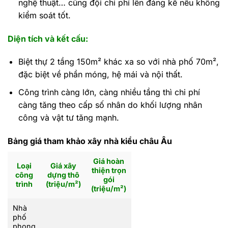
nghệ thuật… cũng đội chi phí lên đáng kể nếu không
kiểm soát tốt.
Diện tích và kết cấu:
Biệt thự 2 tầng 150m² khác xa so với nhà phố 70m²,
đặc biệt về phần móng, hệ mái và nội thất.
Công trình càng lớn, càng nhiều tầng thì chi phí
càng tăng theo cấp số nhân do khối lượng nhân
công và vật tư tăng mạnh.
Bảng giá tham khảo xây nhà kiểu châu Âu
Giá hoàn
Loại
Giá xây
thiện trọn
công
dựng thô
gói
trình
(triệu/m²)
(triệu/m²)
Nhà
phố
phong