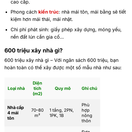
cao cấp.
Phong cách
kiến trúc
: nhà mái tôn, mái bằng sẽ tiết
kiệm hơn mái thái, mái nhật.
Chi phí phát sinh: giấy phép xây dựng, móng yếu,
nền đất lún cần gia cố…
600 triệu xây nhà gì?
600 triệu xây nhà gì – Với ngân sách 600 triệu, bạn
hoàn toàn có thể xây được một số mẫu nhà như sau:
Diện
Loại nhà
tích
Quy mô
Ghi chú
(m2)
Phù
Nhà cấp
70–80
1 tầng, 2PN,
hợp
4 mái
m²
1PK, 1B
nông
tôn
thôn
Đơn