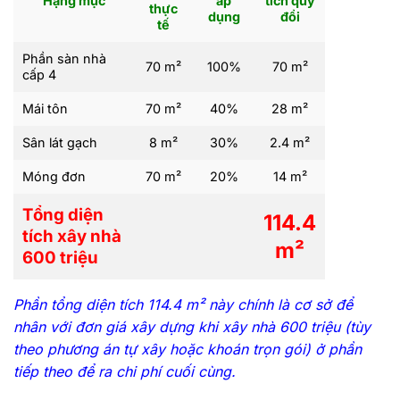
Hạng mục
áp
tích quy
thực
dụng
đổi
tế
Phần sàn nhà
70 m²
100%
70 m²
cấp 4
Mái tôn
70 m²
40%
28 m²
Sân lát gạch
8 m²
30%
2.4 m²
Móng đơn
70 m²
20%
14 m²
Tổng diện
114.4
tích xây nhà
m²
600 triệu
Phần tổng diện tích 114.4 m² này chính là cơ sở để
nhân với đơn giá xây dựng khi xây nhà 600 triệu (tùy
theo phương án tự xây hoặc khoán trọn gói) ở phần
tiếp theo để ra chi phí cuối cùng.