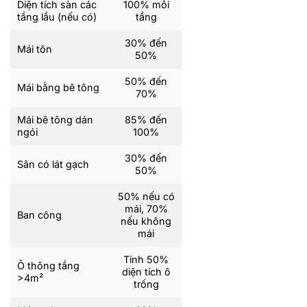
Diện tích sàn các
100% mỗi
tầng lầu (nếu có)
tầng
30% đến
Mái tôn
50%
50% đến
Mái bằng bê tông
70%
Mái bê tông dán
85% đến
ngói
100%
30% đến
Sân có lát gạch
50%
50% nếu có
mái, 70%
Ban công
nếu không
mái
Tính 50%
Ô thông tầng
diện tích ô
>4m²
trống