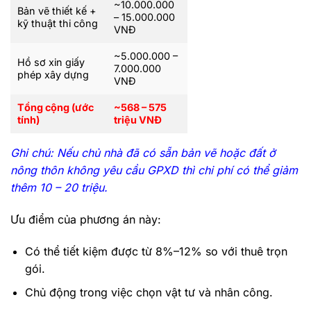
~10.000.000
Bản vẽ thiết kế +
– 15.000.000
kỹ thuật thi công
VNĐ
~5.000.000 –
Hồ sơ xin giấy
7.000.000
phép xây dựng
VNĐ
Tổng cộng (ước
~568 – 575
tính)
triệu VNĐ
Ghi chú: Nếu chủ nhà đã có sẵn bản vẽ hoặc đất ở
nông thôn không yêu cầu GPXD thì chi phí có thể giảm
thêm 10 – 20 triệu.
Ưu điểm của phương án này:
Có thể tiết kiệm được từ 8%–12% so với thuê trọn
gói.
Chủ động trong việc chọn vật tư và nhân công.