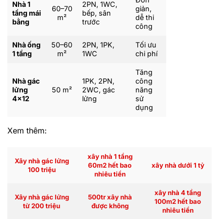
Nhà 1
2PN, 1WC,
60–70
giản,
tầng mái
bếp, sân
m²
dễ thi
bằng
trước
công
Nhà ống
50–60
2PN, 1PK,
Tối ưu
1 tầng
m²
1WC
chi phí
Tăng
Nhà gác
1PK, 2PN,
công
lửng
50 m²
2WC, gác
năng
4×12
lửng
sử
dụng
Xem thêm:
xây nhà 1 tầng
Xây nhà gác lửng
60m2 hết bao
xây nhà dưới 1 tỷ
100 triệu
nhiêu tiền
xây nhà 4 tầng
Xây nhà gác lửng
500tr xây nhà
100m2 hết bao
từ 200 triệu
được không
nhiêu tiền