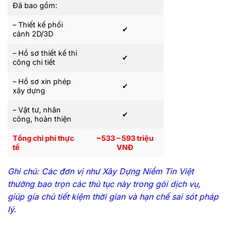
Đã bao gồm:
– Thiết kế phối
✔
cảnh 2D/3D
– Hồ sơ thiết kế thi
✔
công chi tiết
– Hồ sơ xin phép
✔
xây dựng
– Vật tư, nhân
✔
công, hoàn thiện
Tổng chi phí thực
~533 – 593 triệu
tế
VNĐ
Ghi chú: Các đơn vị như Xây Dựng Niềm Tin Việt
thường bao trọn các thủ tục này trong gói dịch vụ,
giúp gia chủ tiết kiệm thời gian và hạn chế sai sót pháp
lý.