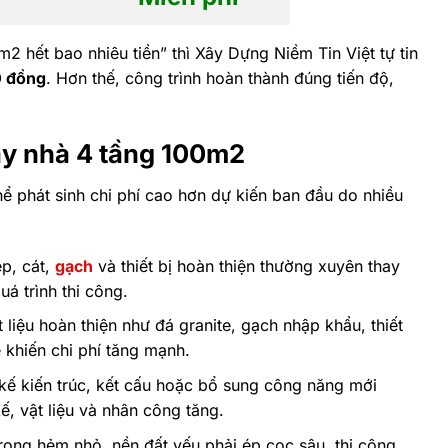
m2 hết bao nhiêu tiền” thì Xây Dựng Niềm Tin Việt tự tin
 đồng
. Hơn thế, công trình hoàn thành đúng tiến độ,
ây nhà 4 tầng 100m2
ể phát sinh chi phí cao hơn dự kiến ban đầu do nhiều
p, cát,
gạch
và thiết bị hoàn thiện thường xuyên thay
uá trình thi công.
 liệu hoàn thiện như đá granite, gạch nhập khẩu, thiết
 khiến chi phí tăng mạnh.
t kế kiến trúc, kết cấu hoặc bổ sung công năng mới
kế, vật liệu và nhân công tăng.
rong hẻm nhỏ, nền đất yếu phải ép cọc sâu, thi công