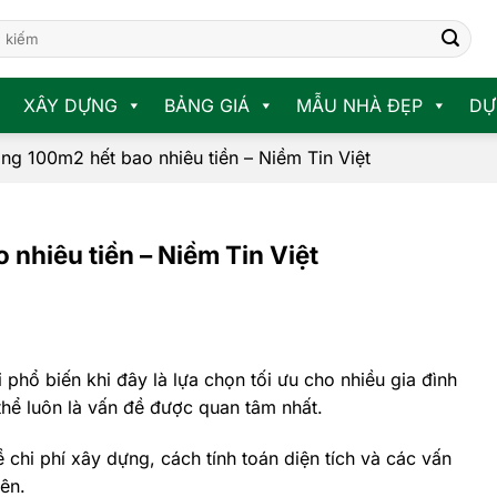
XÂY DỰNG
BẢNG GIÁ
MẪU NHÀ ĐẸP
DỰ
ầng 100m2 hết bao nhiêu tiền – Niềm Tin Việt
 nhiêu tiền – Niềm Tin Việt
 phổ biến khi đây là lựa chọn tối ưu cho nhiều gia đình
 thể luôn là vấn đề được quan tâm nhất.
ề chi phí xây dựng, cách tính toán diện tích và các vấn
lên.