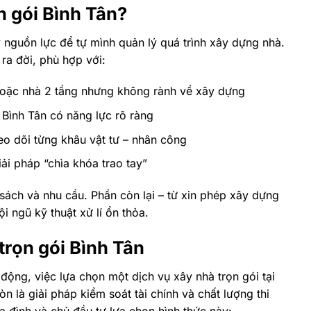
n gói Bình Tân?
 nguồn lực để tự mình quản lý quá trình xây dựng nhà.
ra đời, phù hợp với:
hoặc nhà 2 tầng nhưng không rành về xây dựng
 Bình Tân có năng lực rõ ràng
eo dõi từng khâu vật tư – nhân công
ải pháp “chìa khóa trao tay”
sách và nhu cầu. Phần còn lại – từ xin phép xây dựng
i ngũ kỹ thuật xử lí ổn thỏa.
trọn gói Bình Tân
ộng, việc lựa chọn một dịch vụ xây nhà trọn gói tại
n là giải pháp kiểm soát tài chính và chất lượng thi
a đình và chủ đầu tư lựa chọn hình thức này: