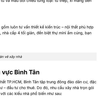
tư và mẫu đối chiếu từng loại: từ thép, xi măng đến
gồm luôn tư vấn thiết kế kiến trúc – nội thất phù hợp
 nhà cấp 4 tối giản, đến biệt thự mini ấm cúng, bạn
bản vẽ xây nhà
u vực Bình Tân
nhất TP.HCM, Bình Tân tập trung đông đảo dân cư, đặc
cư – đầu tư cho thuê. Do đó, nhu cầu xây nhà trọn gói
 với các kiểu nhà phổ biến như sau: