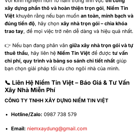
Với kinh nghiệm hơn 10 năm trong lĩnh vực
thi công
xây dựng phần thô và hoàn thiện trọn gói
,
Niềm Tin
Việt
khuyên rằng nếu bạn muốn
an toàn, minh bạch và
đúng tiến độ
, hãy chọn
xây nhà trọn gói – chìa khóa
trao tay
, để mọi việc trở nên dễ dàng và hiệu quả nhất.
👉 Nếu bạn đang phân vân
giữa xây nhà trọn gói và tự
thuê thầu
, hãy liên hệ
Niềm Tin Việt
để được
tư vấn
chi phí, quy trình và bảng so sánh chi tiết nhất
giúp
bạn chọn giải pháp tối ưu cho ngôi nhà của mình.
📞
Liên Hệ Niềm Tin Việt – Báo Giá & Tư Vấn
Xây Nhà Miễn Phí
CÔNG TY TNHH XÂY DỰNG NIỀM TIN VIỆT
Hotline/Zalo:
0987 738 579
Email:
niemxaydung@gmail.com