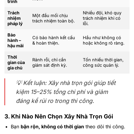
trình
Trách
Nhiều đội, khó quy
Một đầu mối chịu
nhiệm
trách nhiệm khi có
trách nhiệm toàn bộ.
pháp lý
lỗi.
Bảo
Có bảo hành kết cấu
Hầu như không có
hành –
& hoàn thiện.
hoặc không rõ ràng.
hậu mãi
Thời
Rảnh rỗi, chỉ cần
Tốn nhiều thời gian,
gian của
giám sát định kỳ.
công sức quản lý.
gia chủ
💡
Kết luận: Xây nhà trọn gói giúp tiết
kiệm 15–25% tổng chi phí và giảm
đáng kể rủi ro trong thi công.
3. Khi Nào Nên Chọn Xây Nhà Trọn Gói
Bạn
bận rộn, không có thời gian
theo dõi thi công.