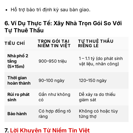
Hỗ trợ bảo trì định kỳ sau bàn giao.
6. Ví Dụ Thực Tế: Xây Nhà Trọn Gói So Với
Tự Thuê Thầu
TRỌN GÓI TẠI
TỰ THUÊ THẦU
TIÊU CHÍ
NIỀM TIN VIỆT
RIÊNG LẺ
Nhà phố 2
1 – 1.1 tỷ (do phát sinh
tầng
900–950 triệu
vật liệu, nhân công)
(5x15m)
Thời gian
90–100 ngày
120–150 ngày
hoàn thành
Rủi ro phát
Gần như không
Dễ xảy ra do thiếu
sinh
có
giám sát
Có hợp đồng rõ
Không có hoặc tùy
Bảo hành
ràng
từng thợ
7.
Lời Khuyên Từ Niềm Tin Việt