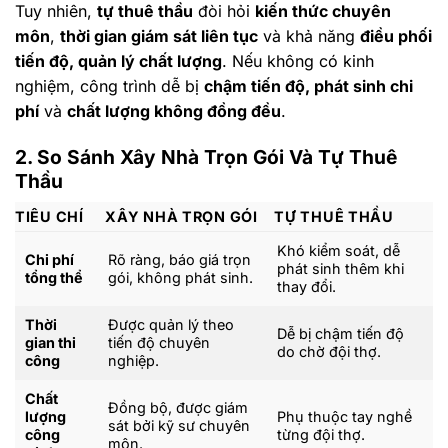
Tuy nhiên,
tự thuê thầu
đòi hỏi
kiến thức chuyên
môn
,
thời gian giám sát liên tục
và khả năng
điều phối
tiến độ, quản lý chất lượng
. Nếu không có kinh
nghiệm, công trình dễ bị
chậm tiến độ, phát sinh chi
phí
và
chất lượng không đồng đều
.
2. So Sánh Xây Nhà Trọn Gói Và Tự Thuê
Thầu
TIÊU CHÍ
XÂY NHÀ TRỌN GÓI
TỰ THUÊ THẦU
Khó kiểm soát, dễ
Chi phí
Rõ ràng, báo giá trọn
phát sinh thêm khi
tổng thể
gói, không phát sinh.
thay đổi.
Thời
Được quản lý theo
Dễ bị chậm tiến độ
gian thi
tiến độ chuyên
do chờ đội thợ.
công
nghiệp.
Chất
Đồng bộ, được giám
lượng
Phụ thuộc tay nghề
sát bởi kỹ sư chuyên
công
từng đội thợ.
môn.