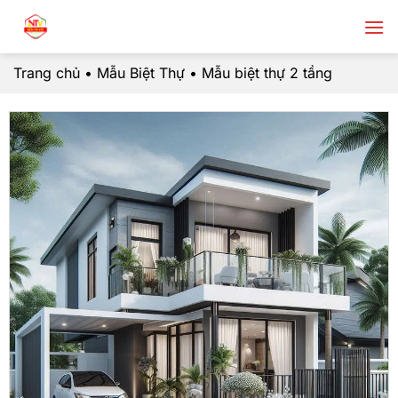
Chuyển
đến
nội
Trang chủ
•
Mẫu Biệt Thự
•
Mẫu biệt thự 2 tầng
dung