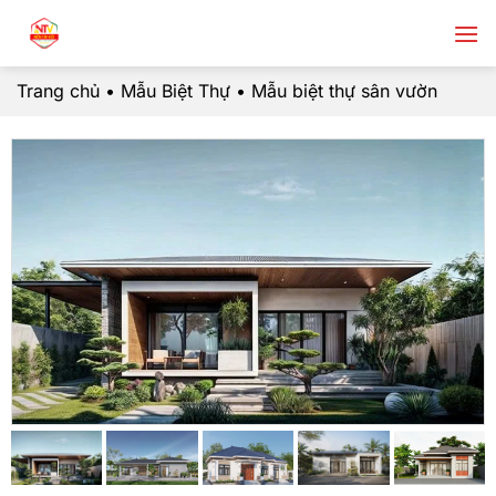
Chuyển
đến
nội
Trang chủ
•
Mẫu Biệt Thự
•
Mẫu biệt thự sân vườn
dung