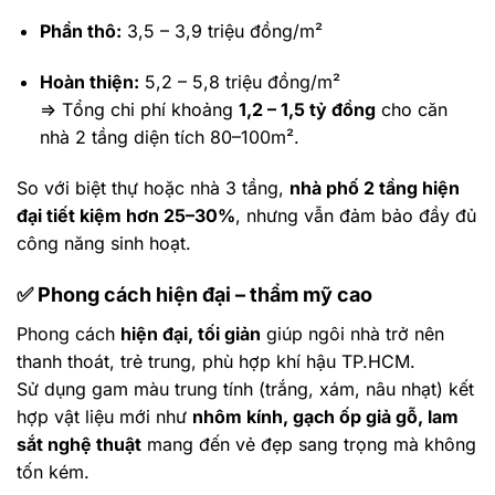
Phần thô:
3,5 – 3,9 triệu đồng/m²
Hoàn thiện:
5,2 – 5,8 triệu đồng/m²
=> Tổng chi phí khoảng
1,2 – 1,5 tỷ đồng
cho căn
nhà 2 tầng diện tích 80–100m².
So với biệt thự hoặc nhà 3 tầng,
nhà phố 2 tầng hiện
đại tiết kiệm hơn 25–30%
, nhưng vẫn đảm bảo đầy đủ
công năng sinh hoạt.
✅
Phong cách hiện đại – thẩm mỹ cao
Phong cách
hiện đại, tối giản
giúp ngôi nhà trở nên
thanh thoát, trẻ trung, phù hợp khí hậu TP.HCM.
Sử dụng gam màu trung tính (trắng, xám, nâu nhạt) kết
hợp vật liệu mới như
nhôm kính, gạch ốp giả gỗ, lam
sắt nghệ thuật
mang đến vẻ đẹp sang trọng mà không
tốn kém.