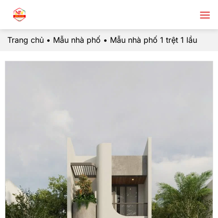
Chuyển
đến
nội
Trang chủ
•
Mẫu nhà phố
•
Mẫu nhà phố 1 trệt 1 lầu
dung