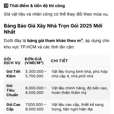
5️⃣
Thời điểm & tiến độ thi công
Giá vật liệu và nhân công có thể thay đổi theo mùa vụ.
Bảng Báo Giá Xây Nhà Trọn Gói 2025 Mới
Nhất
Dưới đây là
bảng giá tham khảo theo m²
, áp dụng cho
khu vực TP.HCM và các tỉnh lân cận:
GÓI
ĐƠN GIÁ
CHI TIẾT
DỊCH VỤ
(VNĐ/M²)
Gói Tiết
5.300.000 –
Vật liệu trung bình khá, phù hợp
Kiệm
5.700.000
nhà cấp 4, nhà phố nhỏ
Gói
6.000.000 –
Vật liệu chính hãng, độ bền cao,
Tiêu
6.500.000
hoàn thiện thẩm mỹ
Chuẩn
Gói Cao
7.000.000 –
Vật liệu cao cấp, thiết kế sang
Cấp
8.000.000
trọng, tiện nghi hiện đại