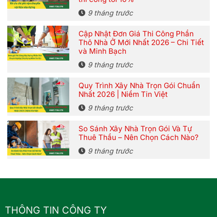
9 tháng trước
Cập Nhật Đơn Giá Thi Công Phần
Thô Nhà Ở Mới Nhất 2026 – Chi Tiết
và Minh Bạch
9 tháng trước
Quy Trình Xây Nhà Trọn Gói Chuẩn
Nhất 2026 | Niềm Tin Việt
9 tháng trước
So Sánh Xây Nhà Trọn Gói Và Tự
Thuê Thầu – Nên Chọn Cách Nào?
9 tháng trước
THÔNG TIN CÔNG TY