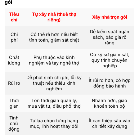
gói
Tiêu
Tự xây nhà (thuê thợ
Xây nhà trọn gói
chí
riêng)
Dễ kiểm soát ngân
Chi
Có thể rẻ hơn nếu biết
sách, báo giá rõ
phí
tính toán, giám sát chặt
ràng
Có kỹ sư giám sát,
Chất
Phụ thuộc vào kinh
quy trình chuyên
lượng
nghiệm và tay nghề thợ
nghiệp
Dễ phát sinh chi phí, lỗi kỹ
Ít rủi ro hơn, có hợp
Rủi ro
thuật nếu thiếu kinh
đồng bảo hành
nghiệm
Thời
Tốn thời gian quản lý,
Nhanh hơn, giao
gian
mua vật tư, điều phối thợ
khoán toàn bộ
Tính
Tự lựa chọn từng hạng
Ít can thiệp sâu vào
chủ
mục, linh hoạt thay đổi
chi tiết xây dựng
động